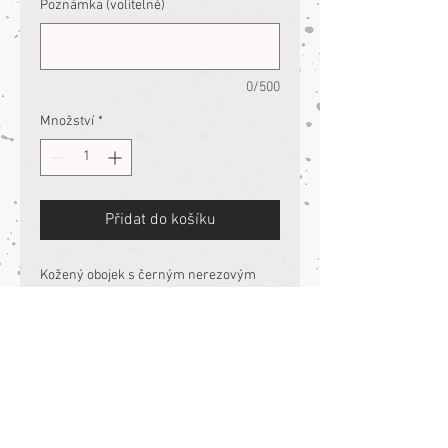
Poznámka (volitelné)
0/500
Množství
*
Přidat do košíku
Kožený obojek s černým nerezovým
kováním.
Kůže silná 4mm, široká 2,5cm.
Na obojek lze našít vyražené jméno i
letefon.
Do hotového obojku nejde razit.
Případně můžeš koupit psí znímku
ZDE