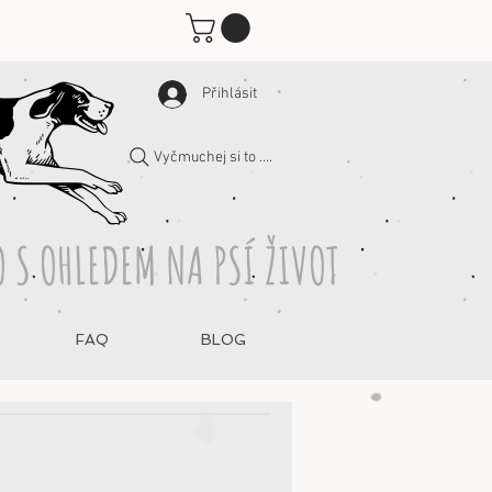
Přihlásit
Vyčmuchej si to ....
 S OHLEDEM NA PSÍ ŽIVOT
FAQ
BLOG