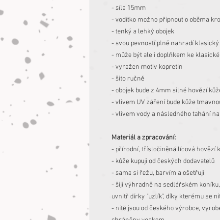
- síla 15mm
- vodítko možno připnout o oběma k
- tenký a lehký obojek
- svou pevností plně nahradí klasický
- může být ale i doplňkem ke klasic
- vyražen motiv kopretin
- šito ručně
- obojek bude z 4mm silné hovězí kůž
- vlivem UV záření bude kůže tmavno
- vlivem vody a následného tahání na
Materiál a zpracování:
- přírodní, třísločiněná lícová hovězí 
- kůže kupuji od českých dodavatelů
- sama si řežu, barvím a ošetřuji
- šiji výhradně na sedlářském koníku
uvnitř dírky "uzlík", díky kterému se n
- nitě jsou od českého výrobce, vyro