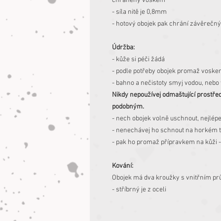
chráněny voskem
- síla nitě je 0,8mm
- hotový obojek pak chrání závěrečný
Údržba:
- kůže si péči žádá
- podle potřeby obojek promaž vosk
- bahno a nečistoty smyj vodou, neb
Nikdy nepoužívej odmaštující prostře
podobným.
- nech obojek volně uschnout, nejlép
- nenechávej ho schnout na horkém to
- pak ho promaž přípravkem na kůži -
Kování:
Obojek má dva kroužky s vnitřním p
- stříbrný je z oceli