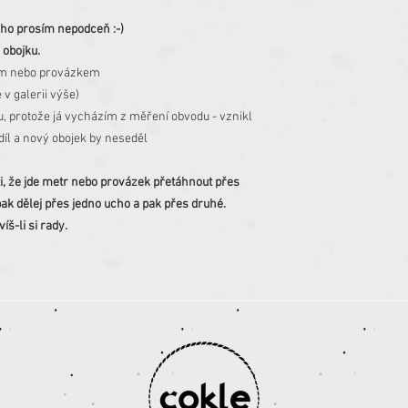
 ho prosím nepodceň :-)
 obojku.
rem nebo provázkem
 v galerii výše)
u, protože já vycházím z měření obvodu - vznikl
íl a nový obojek by neseděl
ti, že jde metr nebo provázek přetáhnout přes
ak dělej přes jedno ucho a pak přes druhé.
íš-li si rady.