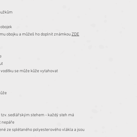
roužkům
 obojek
kému obojku a můžeš ho doplnit známkou
ZDE
e
ut
 vodítku se může kůže vytahovat
kůže
, tzv. sedlářským stehem - každý steh má
it nepáře
bené ze splétaného polyesterového vlákla a jsou