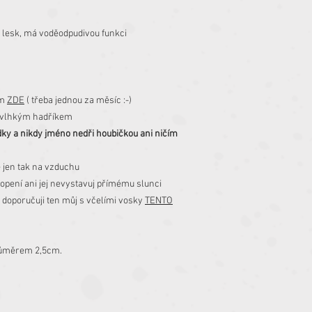
 lesk, má voděodpudivou funkci
em
ZDE
( třeba jednou za měsíc :-)
o vlhkým hadříkem
dky a nikdy jméno nedři houbičkou ani ničím
e jen tak na vzduchu
pení ani jej nevystavuj přímému slunci
 doporučuji ten můj s včelími vosky
TENTO
růměrem 2,5cm.