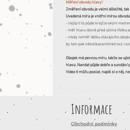
Měření obvodu hlavy!
Změření obvodu je velmi důležité, tak
Uvedená míra je vnitřní mírou obvodu
- nejlíp ti to půjde krejčovským met
- měř hlavu těsně před ušima (fotka je
- nikdy neměř délku stávajícího obojk
by tam pak několikacentimetrový rozd
Obojek má pevnou míru, takže se ujis
hlavu. Nandat půjde dobře a sundání p
Video ti můžu poslat, napiš si o něj, nev
Informace
Obchodní podmínky