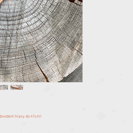
 obvodem hlavy do 41cm!