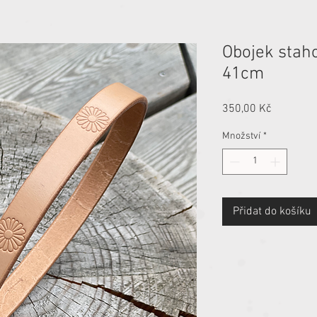
Obojek staho
41cm
Cena
350,00 Kč
Množství
*
Přidat do košíku