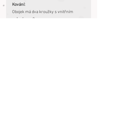
Kování:
Obojek má dva kroužky s vnitřním
průměrem 2cm.
- ZLATÝ z mosazi
Měření obvodu hlavy!
Změření obvodu je velmi důležité, tak ho
prosím nepodceň :-)
Uvedená míra je vnitřní mírou obvodu
obojku.
- nejlíp ti to půjde krejčovským metrem
nebo provázkem
- měř hlavu těsně před ušima (fotka je v
galerii výše)
- nikdy neměř délku stávajícího obojku,
protože já vycházím z měření obvodu -
vznikl by tam pak několikacentimetrový
rozdíl a nový obojek by neseděl