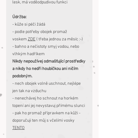
lesk, má voděodpudivou funkci
Údržba:
- kůže si péči žádá
- podle potřeby obojek promaž
voskem
ZDE
( třeba jednou za měsíc :-)
- bahno a nečistoty smyj vodou, nebo
vlhkým hadříkem
Nikdy nepoužívej odmašťující prostředky
a nikdy ho nedři houbičkou ani ničím
podobným.
- nech obojek volně uschnout, nejlépe
jen tak na vzduchu
- nenechávej ho schnout na horkém
topení ani jej nevystavuj přímému slunci
- pak ho promaž přípravkem na kůži -
doporučuji ten můj s včelími vosky
TENTO