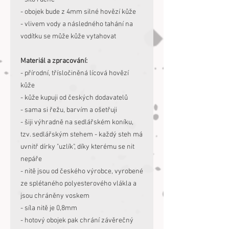
- obojek bude z 4mm silné hovězí kůže
- vlivem vody a následného tahání na
vodítku se může kůže vytahovat
Materiál a zpracování:
- přírodní, třísločiněná lícová hovězí
kůže
- kůže kupuji od českých dodavatelů
- sama si řežu, barvím a ošetřuji
- šiji výhradně na sedlářském koníku,
tzv. sedlářským stehem - každý steh má
uvnitř dírky "uzlík", díky kterému se nit
nepáře
- nitě jsou od českého výrobce, vyrobené
ze splétaného polyesterového vlákla a
jsou chráněny voskem
- síla nitě je 0,8mm
- hotový obojek pak chrání závěrečný