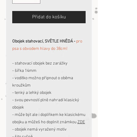
Přidat do košíku
Obojek stahovací, SVĚTLE HNĚDÁ -
pro
psa s obvodem hlavy do 38cm!
- stahovací obojek bez zarážky
- šířka 14mm
- vodítko možno připnout o oběma
kroužkům
- tenký a lehký obojek
- svou pevností plně nahradí klasický
obojek
- může být ale i doplňkem ke klasickému
obojku a můžeš ho doplnit známkou
ZDE
- obojek nemá vyražený motiv
- šito ručně