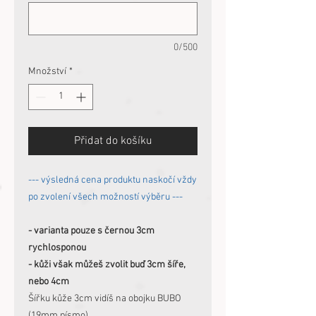
0/500
Množství
*
Přidat do košíku
--- výsledná cena produktu naskočí vždy
po zvolení všech možností výběru ---
- varianta pouze s černou 3cm
rychlosponou
- kůži však můžeš zvolit buď 3cm šíře,
nebo 4cm
Šířku kůže 3cm vidíš na obojku BUBO
(19mm písmo)