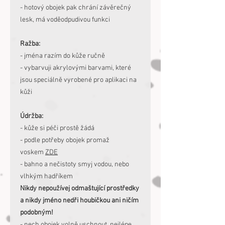
- hotový obojek pak chrání závěrečný
lesk, má voděodpudivou funkci
Ražba:
- jména razím do kůže ručně
- vybarvuji akrylovými barvami, které
jsou speciálně vyrobené pro aplikaci na
kůži
Údržba:
- kůže si péči prostě žádá
- podle potřeby obojek promaž
voskem
ZDE
- bahno a nečistoty smyj vodou, nebo
vlhkým hadříkem
Nikdy nepoužívej odmaštující prostředky
a nikdy jméno nedři houbičkou ani ničím
podobným!
- nech obojek volně uschnout, nejlépe