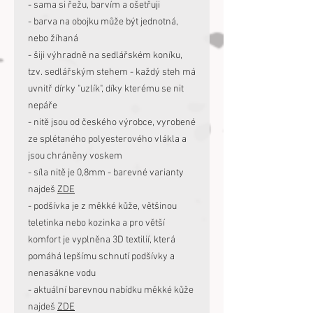
- sama si řežu, barvím a ošetřuji
- barva na obojku může být jednotná,
nebo žíhaná
- šiji výhradně na sedlářském koníku,
tzv. sedlářským stehem - každý steh má
uvnitř dírky "uzlík", díky kterému se nit
nepáře
- nitě jsou od českého výrobce, vyrobené
ze splétaného polyesterového vlákla a
jsou chráněny voskem
- síla nitě je 0,8mm - barevné varianty
najdeš
ZDE
- podšívka je z měkké kůže, většinou
teletinka nebo kozinka a pro větší
komfort je vyplněna 3D textilií, která
pomáhá lepšímu schnutí podšívky a
nenasákne vodu
- aktuální barevnou nabídku měkké kůže
najdeš
ZDE