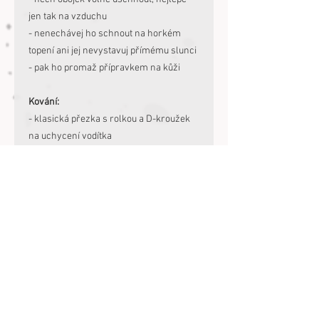
jen tak na vzduchu
- nenechávej ho schnout na horkém
topení ani jej nevystavuj přímému slunci
- pak ho promaž přípravkem na kůži
Kování:
- klasická přezka s rolkou a D-kroužek
na uchycení vodítka
- rychlopřezka - zinkoslitita - matná
čerň (Zatížení při přetržení: 190 kg -
pokud máš těžkého divocha, tak bych
zvolila obojek bez rychlořezky)
Co je hodnota zatížení? Odpoví můj
dodavatel kování Pethardware:
https://www.pethardware.com/cs/cast
e-dotazy/#56