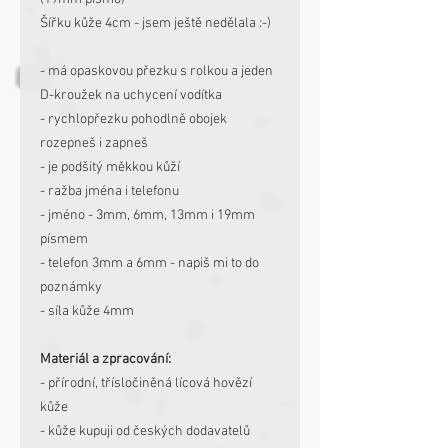
Šířku kůže 4cm - jsem ještě nedělala :-)
- má opaskovou přezku s rolkou a jeden
D-kroužek na uchycení vodítka
- rychlopřezku pohodlně obojek
rozepneš i zapneš
- je podšitý měkkou kůží
- ražba jména i telefonu
- jméno - 3mm, 6mm, 13mm i 19mm
písmem
- telefon 3mm a 6mm - napiš mi to do
poznámky
- síla kůže 4mm
Materiál a zpracování:
- přírodní, třísločiněná lícová hovězí
kůže
- kůže kupuji od českých dodavatelů