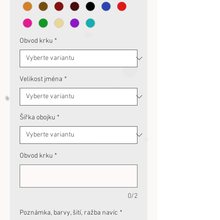
Obvod krku
*
Velikost jména
*
Šířka obojku
*
Obvod krku
*
0/2
Poznámka, barvy, šití, ražba navíc
*