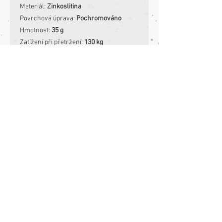
Materiál:
Zinkoslitina
Povrchová úprava:
Pochromováno
Hmotnost:
35 g
Zatížení při přetržení:
130 kg
Zatížení při přetržení ti hezky vysvětlí
můj dodavatel kování
ZDE
.
Pro praní v pračce doporučuji můj čoklí
pytel
ZDE
.
Jinak vodítko bezpečně umyješ
mýdlovou vodou:-) Kůži ošetříš voskem.
Informace