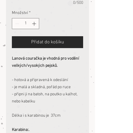
0/500
Množství
*
Přidat do košíku
Lanová couračka je vhodná pro vodění
velkých/vysokých pejsků.
- hotová a připravená k odeslání
- je malá a skladná, pořád po ruce
- připni ji na batoh, na poutko u kalhot,
nebo kabelku
Délka i s karabinou je 37cm
Karabina:.