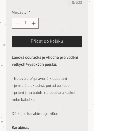
0/500
Množství
*
Přidat do košíku
Lanová couračka je vhodná pro vodění
velkých/vysokých pejsků.
- hotová a připravená k odeslání
- je malá a skladná, pořád po ruce
- připni ji na batoh, na poutko u kalhot,
nebo kabelku
Délka i s karabinou je 40cm
Karabina:.