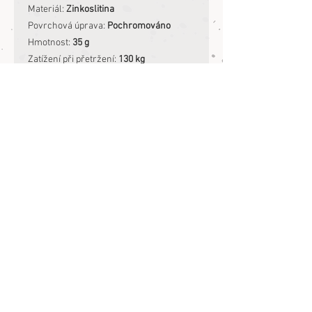
Materiál:
Zinkoslitina
Povrchová úprava:
Pochromováno
Hmotnost:
35 g
Zatížení při přetržení:
130 kg
Zatížení při přetržení ti hezky vysvětlí
můj dodavatel kování
ZDE
.
Pro praní v pračce doporučuji můj čoklí
pytel
ZDE
.
Jinak vodítko bezpečně umyješ
mýdlovou vodou:-) Kůži ošetříš voskem.
Informace